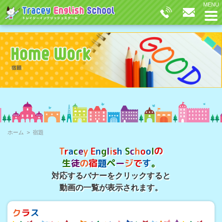
ホーム
>
宿題
の
T
r
a
c
e
y
E
n
g
l
i
s
h
S
c
h
o
o
l
生
徒
の
宿
題
ペ
ー
ジ
で
す
。
対応するバナーをクリックすると
動画の一覧が表示されます。
ク
ラ
ス